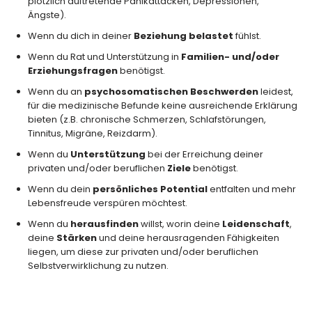
plötzlich auftretende Panikattacken, Depressionen,
Ängste).
Wenn du dich in deiner
Beziehung belastet
fühlst.
Wenn du Rat und Unterstützung in
Familien- und/oder
Erziehungsfragen
benötigst.
Wenn du an
psychosomatischen Beschwerden
leidest,
für die medizinische Befunde keine ausreichende Erklärung
bieten (z.B. chronische Schmerzen, Schlafstörungen,
Tinnitus, Migräne, Reizdarm).
Wenn du
Unterstützung
bei der Erreichung deiner
privaten und/oder beruflichen
Ziele
benötigst.
Wenn du dein
persönliches Potential
entfalten und mehr
Lebensfreude verspüren möchtest.
Wenn du
herausfinden
willst, worin deine
Leidenschaft
,
deine
Stärken
und deine herausragenden Fähigkeiten
liegen, um diese zur privaten und/oder beruflichen
Selbstverwirklichung zu nutzen.