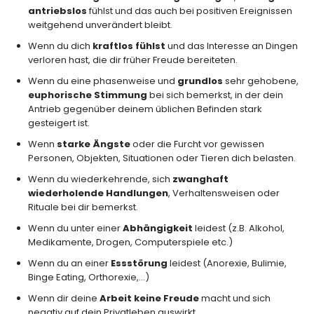
antriebslos
fühlst und das auch bei positiven Ereignissen
weitgehend unverändert bleibt.
Wenn du dich
kraftlos fühlst
und das Interesse an Dingen
verloren hast, die dir früher Freude bereiteten.
Wenn du eine phasenweise und
grundlos
sehr gehobene,
euphorische Stimmung
bei sich bemerkst, in der dein
Antrieb gegenüber deinem üblichen Befinden stark
gesteigert ist.
Wenn
starke Ängste
oder die Furcht vor gewissen
Personen, Objekten, Situationen oder Tieren dich belasten.
Wenn du wiederkehrende, sich
zwanghaft
wiederholende Handlungen
, Verhaltensweisen oder
Rituale bei dir bemerkst.
Wenn du unter einer
Abhängigkeit
leidest (z.B. Alkohol,
Medikamente, Drogen, Computerspiele etc.)
Wenn du an einer
Essstörung
leidest (Anorexie, Bulimie,
Binge Eating, Orthorexie,…)
Wenn dir deine
Arbeit keine Freude
macht und sich
negativ auf dein Privatleben auswirkt.