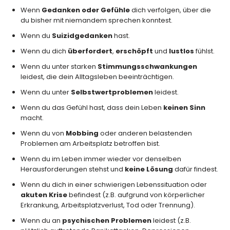
Wenn
Gedanken oder Gefühle
dich verfolgen, über die
du bisher mit niemandem sprechen konntest.
Wenn du
Suizidgedanken
hast.
Wenn du dich
überfordert
,
erschöpft
und
lustlos
fühlst.
Wenn du unter starken
Stimmungsschwankungen
leidest, die dein Alltagsleben beeinträchtigen.
Wenn du unter
Selbstwertproblemen
leidest.
Wenn du das Gefühl hast, dass dein Leben
keinen Sinn
macht.
Wenn du von
Mobbing
oder anderen belastenden
Problemen am Arbeitsplatz betroffen bist.
Wenn du im Leben immer wieder vor denselben
Herausforderungen stehst und
keine Lösung
dafür findest.
Wenn du dich in einer schwierigen Lebenssituation oder
akuten Krise
befindest (z.B. aufgrund von körperlicher
Erkrankung, Arbeitsplatzverlust, Tod oder Trennung).
Wenn du an
psychischen Problemen
leidest (z.B.