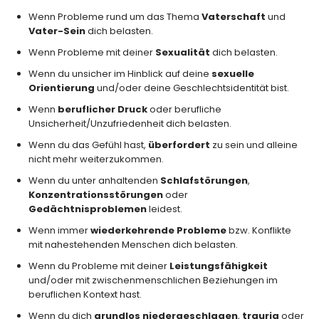
Wenn Probleme rund um das Thema
Vaterschaft
und
Vater-Sein
dich belasten.
Wenn Probleme mit deiner
Sexualität
dich belasten.
Wenn du unsicher im Hinblick auf deine
sexuelle
Orientierung
und/oder deine Geschlechtsidentität bist.
Wenn
beruflicher Druck
oder berufliche
Unsicherheit/Unzufriedenheit dich belasten.
Wenn du das Gefühl hast,
überfordert
zu sein und alleine
nicht mehr weiterzukommen.
Wenn du unter anhaltenden
Schlafstörungen
,
Konzentrationsstörungen
oder
Gedächtnisproblemen
leidest.
Wenn immer
wiederkehrende Probleme
bzw. Konflikte
mit nahestehenden Menschen dich belasten.
Wenn du Probleme mit deiner
Leistungsfähigkeit
und/oder mit zwischenmenschlichen Beziehungen im
beruflichen Kontext hast.
Wenn du dich
grundlos niedergeschlagen
,
traurig
oder